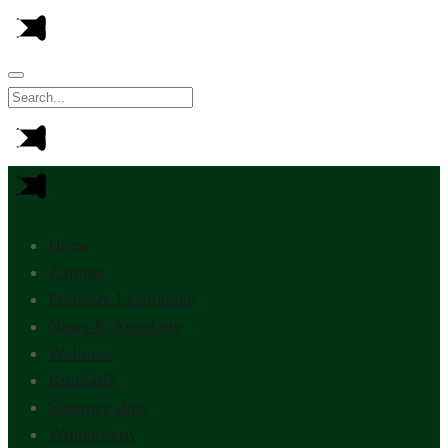
Home
Zimmer
Preise & Leistungen
News & Angebote
Wellness
Kulinarik
Sommer aktiv
Winter aktiv