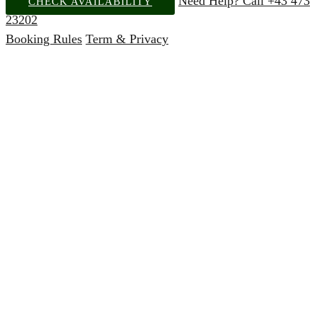
Need Help? Call +43 473
CHECK AVAILABILITY
23202
Booking Rules
Term & Privacy