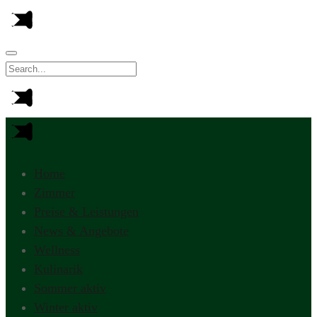
Home
Zimmer
Preise & Leistungen
News & Angebote
Wellness
Kulinarik
Sommer aktiv
Winter aktiv