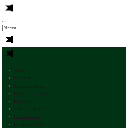
Casa
La camera
Prezzi e servizi
Notizie e offerte
Benessere
Delizie culinarie
Estate attiva
Inverno attivo