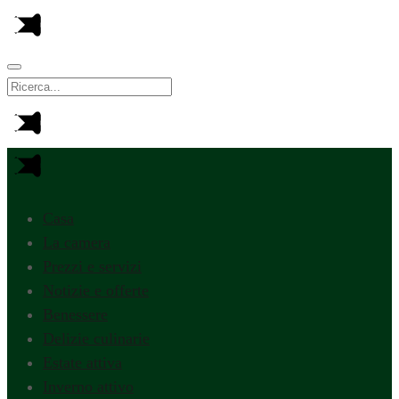
Casa
La camera
Prezzi e servizi
Notizie e offerte
Benessere
Delizie culinarie
Estate attiva
Inverno attivo