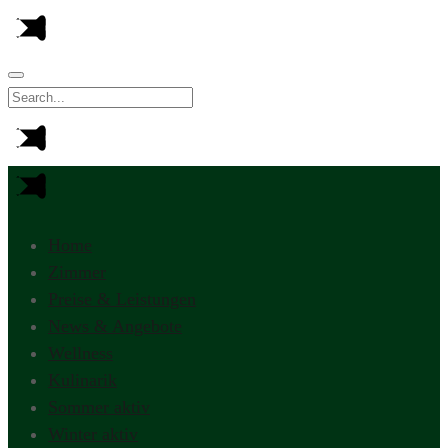
Home
Zimmer
Preise & Leistungen
News & Angebote
Wellness
Kulinarik
Sommer aktiv
Winter aktiv