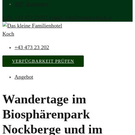
360° Rundgang
Call. +43 473 23202
Email. info@familie-koch.at
+43 473 23 202
VERFÜGBARKEIT PRÜFEN
Angebot
Wandertage im
Biosphärenpark
Nockberge und im