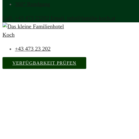
360° Rundgang
Call. +43 473 23202
Email. info@familie-koch.at
+43 473 23 202
VERFÜGBARKEIT PRÜFEN