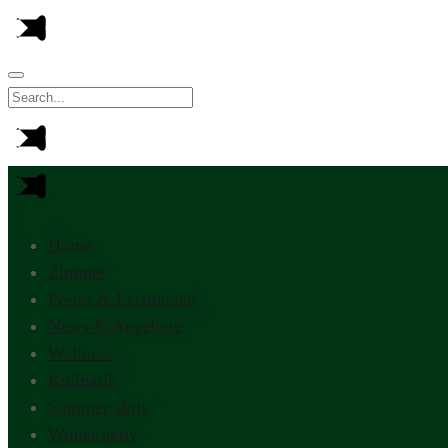
Home
Zimmer
Preise & Leistungen
News & Angebote
Wellness
Kulinarik
Sommer aktiv
Winter aktiv