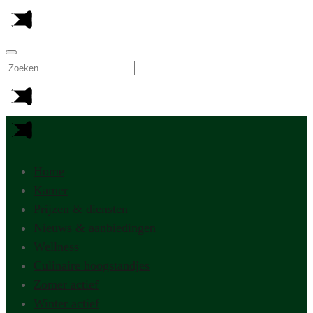
Home
Kamer
Prijzen & diensten
Nieuws & aanbiedingen
Wellness
Culinaire hoogstandjes
Zomer actief
Winter actief