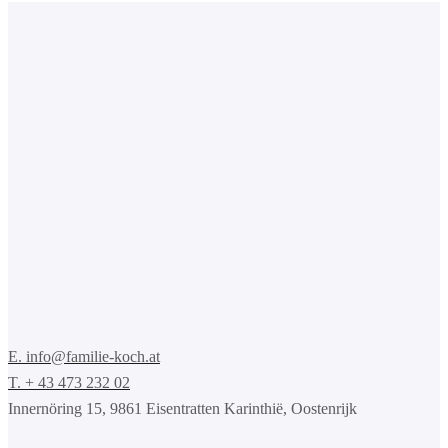
E. info@familie-koch.at
T. + 43 473 232 02
Innernöring 15, 9861 Eisentratten Karinthië, Oostenrijk