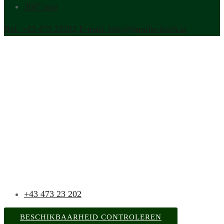
360° tour
Bel. +43 473 23202
E-mail. info@familie-koch.at
+43 473 23 202
BESCHIKBAARHEID CONTROLEREN