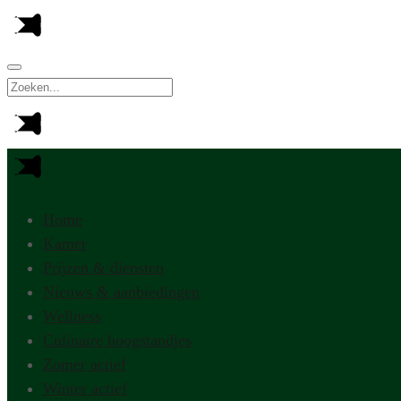
Home
Kamer
Prijzen & diensten
Nieuws & aanbiedingen
Wellness
Culinaire hoogstandjes
Zomer actief
Winter actief