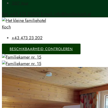
360° tour
Bel. +43 473 23202
E-mail. info@familie-koch.at
+43 473 23 202
BESCHIKBAARHEID CONTROLEREN