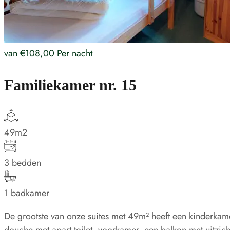
van
€108,00
Per nacht
Familiekamer nr. 15
49m2
3 bedden
1 badkamer
De grootste van onze suites met 49m² heeft een kinderkam
douche met apart toilet, voorkamer, een balkon met uitzicht