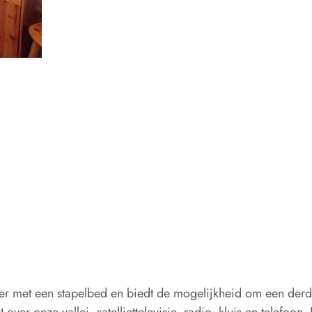
er met een stapelbed en biedt de mogelijkheid om een derde
 over onze vallei, satelliettelevisie, radio, kluis en telefo