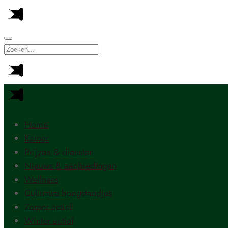
Home
Kamer
Prijzen & diensten
Nieuws & aanbiedingen
Wellness
Culinaire hoogstandjes
Zomer actief
Winter actief