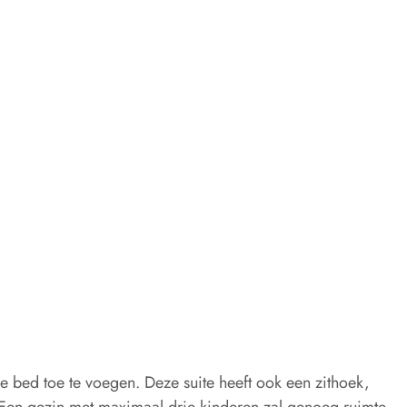
 bed toe te voegen. Deze suite heeft ook een zithoek,
on. Een gezin met maximaal drie kinderen zal genoeg ruimte