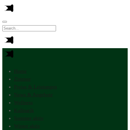
Home
Zimmer
Preise & Leistungen
News & Angebote
Wellness
Kulinarik
Sommer aktiv
Winter aktiv